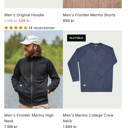
Men's Original Hoodie
Men's Frontier Merino Shorts
O
1 199 kr
599 kr
899 kr
r
14 recensioner
d
i
SLUTSÅLD
n
a
r
i
e
p
r
i
s
Men's Frontier Merino High
Men's Merino College Crew
Neck
Neck
1 199 kr
1 899 kr