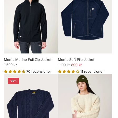
Men's Merino Full Zip Jacket
Men's Soft Pile Jacket
O
1 599 kr
1 199 kr
899 kr
r
70 recensioner
11 recensioner
d
i
-33%
n
a
r
i
e
p
r