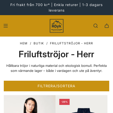
HOPPA
Fri frakt från 700 kr* | Enkla returer | 1-3 dagars
TILL
leverans
INNEHÅLLET
HEM
/
BUTIK
/
FRILUFTSTRÖJOR - HERR
Friluftströjor - Herr
Hållbara tröjor i naturliga material och ekologisk bomull. Perfekta
som värmande lager – både i vardagen och ute på äventyr.
FILTRERA/SORTERA
-25%