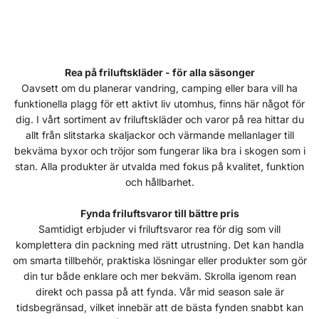
Rea på friluftskläder - för alla säsonger
Oavsett om du planerar vandring, camping eller bara vill ha
funktionella plagg för ett aktivt liv utomhus, finns här något för
dig. I vårt sortiment av friluftskläder och varor på rea hittar du
allt från slitstarka skaljackor och värmande mellanlager till
bekväma byxor och tröjor som fungerar lika bra i skogen som i
stan. Alla produkter är utvalda med fokus på kvalitet, funktion
och hållbarhet.
Fynda friluftsvaror till bättre pris
Samtidigt erbjuder vi friluftsvaror rea för dig som vill
komplettera din packning med rätt utrustning. Det kan handla
om smarta tillbehör, praktiska lösningar eller produkter som gör
din tur både enklare och mer bekväm. Skrolla igenom rean
direkt och passa på att fynda. Vår mid season sale är
tidsbegränsad, vilket innebär att de bästa fynden snabbt kan