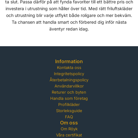
ta slut. Passa därför på att fynda favoriter till ett bättre pris och
investera i utrustning som håller över tid. Med rätt friluftskläder
och utrustning blir varje utflykt både roligare och mer bekväm.
Ta chansen att handla smart och förbered dig inför nästa
äventyr redan idag.
Information
Kontakta oss
Integritetspolicy
Återbetalningspolicy
Användarvillkor
Returer och byten
Handla som företag
Profilkläder
Storleksguide
FAQ
Om oss
Om Röyk
Våra certifikat