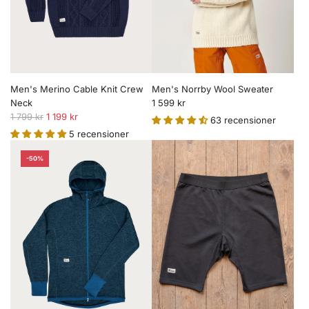
i
s
Men's Norrby Wool Sweater
Men's Merino Cable Knit Crew
1 599 kr
Neck
O
1 799 kr
1 199 kr
63 recensioner
r
5 recensioner
d
i
-50%
n
a
r
i
e
p
r
i
s