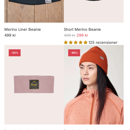
i
s
Merino Liner Beanie
Short Merino Beanie
O
499 kr
499 kr
299 kr
r
125 recensioner
d
i
-33%
-40%
n
a
r
i
e
p
r
i
s