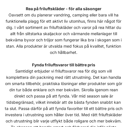
Rea på friluftskläder - för alla säsonger
Oavsett om du planerar vandring, camping eller bara vill ha
funktionella plagg för ett aktivt liv utomhus, finns här något för
dig. I vårt sortiment av friluftskläder och varor på rea hittar du
allt från slitstarka skaljackor och värmande mellanlager till
bekväma byxor och tröjor som fungerar lika bra i skogen som i
stan. Alla produkter är utvalda med fokus på kvalitet, funktion
och hållbarhet.
Fynda friluftsvaror till bättre pris
Samtidigt erbjuder vi friluftsvaror rea för dig som vill
komplettera din packning med rätt utrustning. Det kan handla
om smarta tillbehör, praktiska lösningar eller produkter som gör
din tur både enklare och mer bekväm. Skrolla igenom rean
direkt och passa på att fynda. Vår mid season sale är
tidsbegränsad, vilket innebär att de bästa fynden snabbt kan
ta slut. Passa därför på att fynda favoriter till ett bättre pris och
investera i utrustning som håller över tid. Med rätt friluftskläder
och utrustning blir varje utflykt både roligare och mer bekväm.