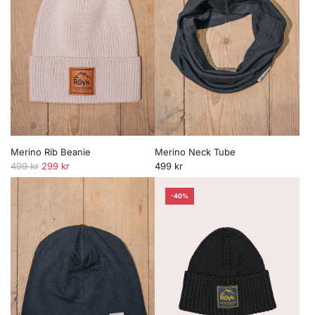
Merino Rib Beanie
Merino Neck Tube
O
499 kr
299 kr
499 kr
r
d
-40%
i
n
a
r
i
e
p
r