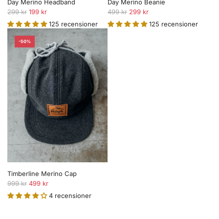
Day Merino Headband
Day Merino Beanie
O
O
299 kr
199 kr
499 kr
299 kr
r
r
125 recensioner
125 recensioner
d
d
i
i
-50%
n
n
a
a
r
r
i
i
e
e
p
p
r
r
i
i
s
s
Timberline Merino Cap
O
999 kr
499 kr
r
4 recensioner
d
i