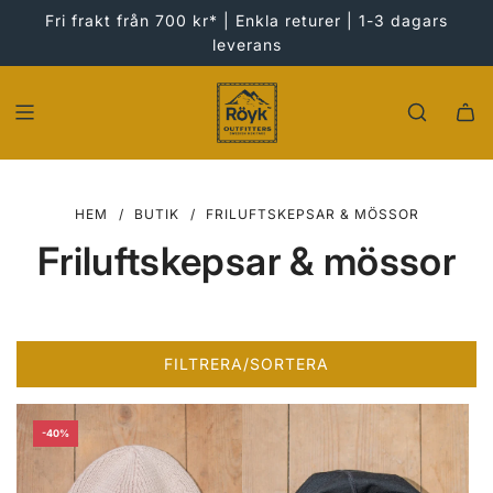
HOPPA
Fri frakt från 700 kr* | Enkla returer | 1-3 dagars
TILL
leverans
INNEHÅLLET
HEM
/
BUTIK
/
FRILUFTSKEPSAR & MÖSSOR
Friluftskepsar & mössor
FILTRERA/SORTERA
-40%