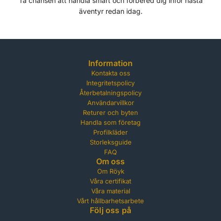
Ta chansen att handla smart och förbered dig inför nästa
äventyr redan idag.
Information
Kontakta oss
Integritetspolicy
Återbetalningspolicy
Användarvillkor
Returer och byten
Handla som företag
Profilkläder
Storleksguide
FAQ
Om oss
Om Röyk
Våra certifikat
Våra material
Vårt hållbarhetsarbete
Följ oss på