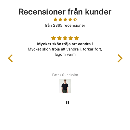
n
a
Recensioner från kunder
r
i
e
från 2365 recensioner
p
r
i
Mycket skön tröja att vandra i
s
Mycket skön tröja att vandra i, torkar fort,
lagom varm
Patrik Sundkvist